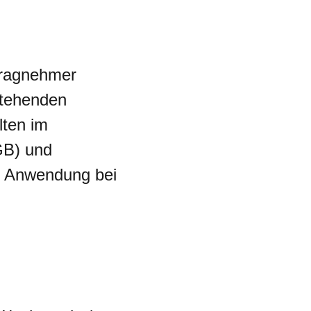
tragnehmer
stehenden
ten im
GB) und
e Anwendung bei