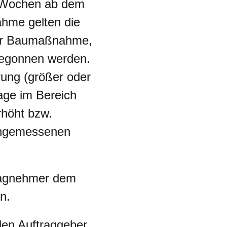
6 Wochen ab dem
hme gelten die
der Baumaßnahme,
begonnen werden.
rung (größer oder
lage im Bereich
rhöht bzw.
 angemessenen
tragnehmer dem
n.
en Auftraggeber